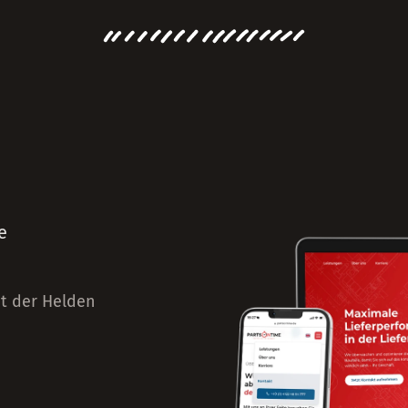
e
it der Helden