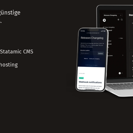
günstige
.
Statamic CMS
hosting