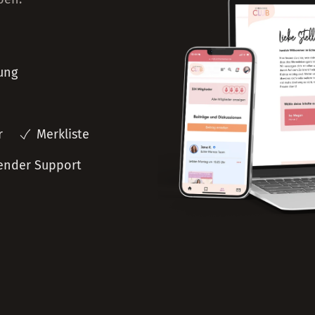
ung
r
Merkliste
fender Support