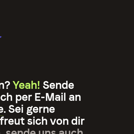
en?
Yeah!
Sende
ch per E-Mail an
e
. Sei gerne
freut sich von dir
, sende uns auch