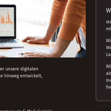
W
st
mi
Wi
We
La
Wi
der unsere digitalen
al
e hinweg entwickelt,
In
fr