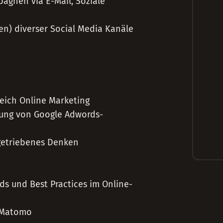
gnen via E-Mail, Soziale
en) diverser Social Media Kanäle
eich Online Marketing
rung von Google Adwords-
getriebenes Denken
s und Best Practices im Online-
r Matomo